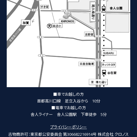
■車でお越しの方
首都高川口線 足立入谷から 10分
■電車でお越しの方
舎人ライナー 舎人公園駅 下車徒歩 5分
プライバシーポリシー
古物商許可：東京都公安委員会 第306682216914号 株式会社 クロノス