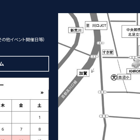
その他イベント開催日等）
ム
ー
»
木
金
土
1
6
7
8