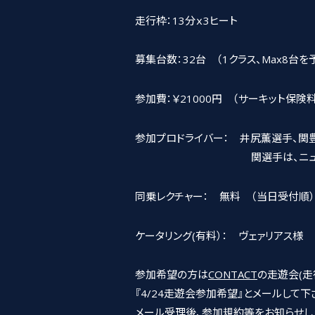
走行枠：13分ｘ3ヒート
募集台数：32台 （1クラス、Max8台を
参加費：￥21000円 （サーキット保険料
参加プロドライバー： 井尻薫選手、関
関選手は、ニュル24耐やS
同乗レクチャー： 無料 （当日受付順）
ケータリング(有料）： ヴェァリアス様
参加希望の方は
CONTACT
の走遊会(走
『4/24走遊会参加希望』とメールして下
メール受理後、参加規約等をお知らせし