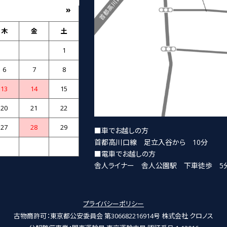
»
木
金
土
1
6
7
8
13
14
15
20
21
22
27
28
29
■車でお越しの方
首都高川口線 足立入谷から 10分
■電車でお越しの方
舎人ライナー 舎人公園駅 下車徒歩 5
プライバシーポリシー
古物商許可：東京都公安委員会 第306682216914号 株式会社 クロノス