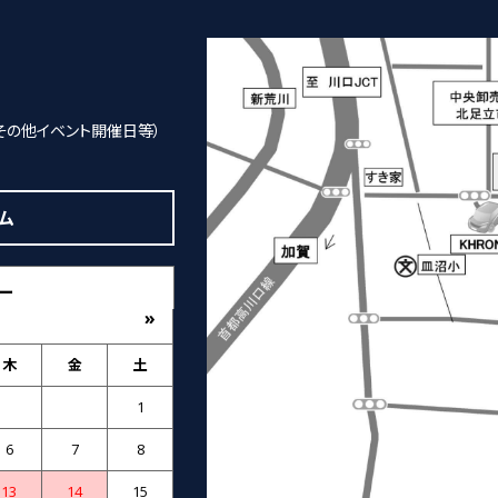
その他イベント開催日等）
ム
ー
»
木
金
土
1
6
7
8
13
14
15