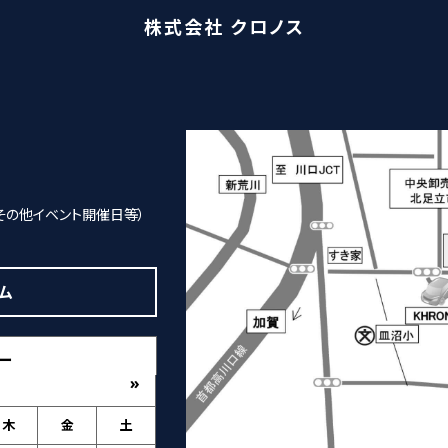
株式会社 クロノス
その他イベント開催日等）
ム
ー
»
木
金
土