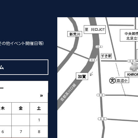
その他イベント開催日等）
ム
ー
»
木
金
土
1
6
7
8