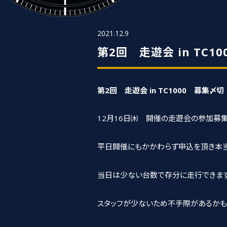
2021.12.9
第2回 走遊会 in TC1
第2回 走遊会 in TC1000 募集〆切
12月16日㈭ 開催の走遊会の参加募
平日開催にもかかわらず申込を頂き本当
当日は少ない台数で存分に走行できます
スタッフが少ないため不手際があるかも