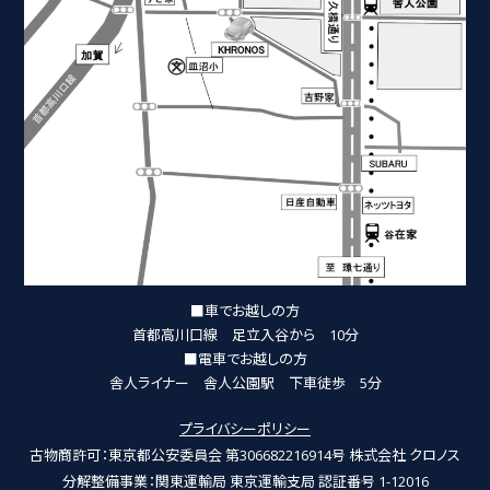
■車でお越しの方
首都高川口線 足立入谷から 10分
■電車でお越しの方
舎人ライナー 舎人公園駅 下車徒歩 5分
プライバシーポリシー
古物商許可：東京都公安委員会 第306682216914号 株式会社 クロノス
分解整備事業：関東運輸局 東京運輸支局 認証番号 1-12016